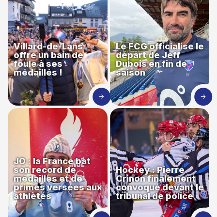
Villard-de-Lans
Le FCG officialise le
offre un bain de
départ de Jeff
foule à ses
Dubois en fin de
médaillés !
saison
JO : la France bat
son record de
Hockey : Pierre
médailles et de
Crinon finalement
primes versées aux
convoqué devant le
athlètes
tribunal de police