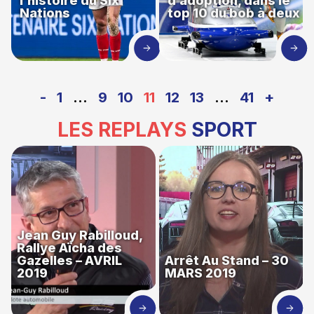
l’histoire du Six
d’adoption, dans le
Nations
top 10 du bob à deux
-
1
…
9
10
11
12
13
…
41
+
LES REPLAYS
SPORT
Jean Guy Rabilloud,
Rallye Aïcha des
Gazelles – AVRIL
Arrêt Au Stand – 30
2019
MARS 2019