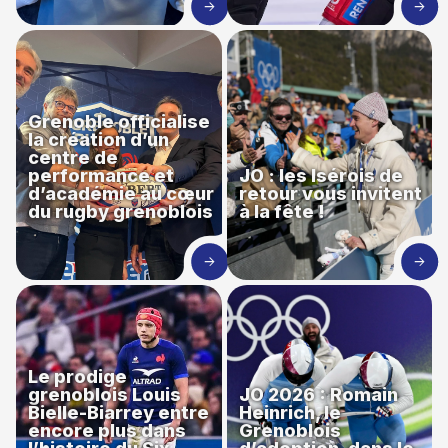
Grenoble officialise
la création d’un
centre de
performance et
JO : les Isérois de
d’académie au cœur
retour vous invitent
du rugby grenoblois
à la fête !
Le prodige
grenoblois Louis
JO 2026 : Romain
Bielle-Biarrey entre
Heinrich, le
encore plus dans
Grenoblois