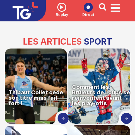
Replay
Direct
LES ARTICLES
SPORT
Comment les
Thibaut Collet cède
Brûleurs de Loups se
son titre mais fait
réinventent avant
fort !
les play-offs