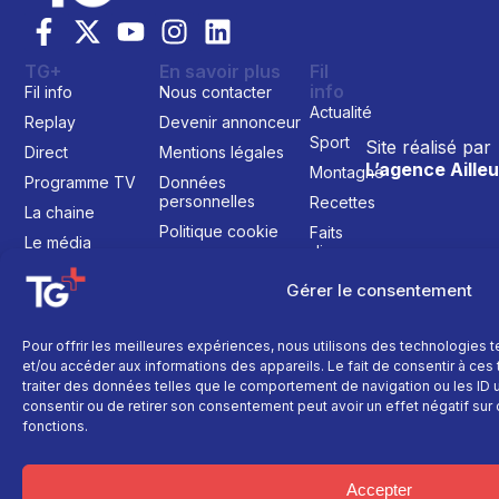
TG+
En savoir plus
Fil
info
Fil info
Nous contacter
Actualité
Replay
Devenir annonceur
Sport
Site réalisé par
Direct
Mentions légales
L’agence Ailleu
Montagne
Programme TV
Données
personnelles
Recettes
La chaine
Politique cookie
Faits
Le média
divers
Événements
Gérer le consentement
Économie
Politique
Pour offrir les meilleures expériences, nous utilisons des technologies 
et/ou accéder aux informations des appareils. Le fait de consentir à ce
Culture
traiter des données telles que le comportement de navigation ou les ID un
consentir ou de retirer son consentement peut avoir un effet négatif sur 
fonctions.
Accepter