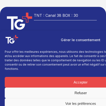
TNT : Canal 38 BOX : 30
Gérer le consentement
TG+
En savoir plus
Fil
info
Fil info
Nous contacter
Pour offrir les meilleures expériences, nous utilisons des technologies 
Actualité
Replay
Devenir annonceur
et/ou accéder aux informations des appareils. Le fait de consentir à ce
Sport
Site réalisé par
traiter des données telles que le comportement de navigation ou les ID un
Direct
Mentions légales
L’agence Ailleu
consentir ou de retirer son consentement peut avoir un effet négatif sur 
Montagne
Programme TV
Données
fonctions.
personnelles
Recettes
La chaine
Politique cookie
Faits
Le média
divers
Accepter
Événements
Refuser
Économie
Politique
Voir les préférences