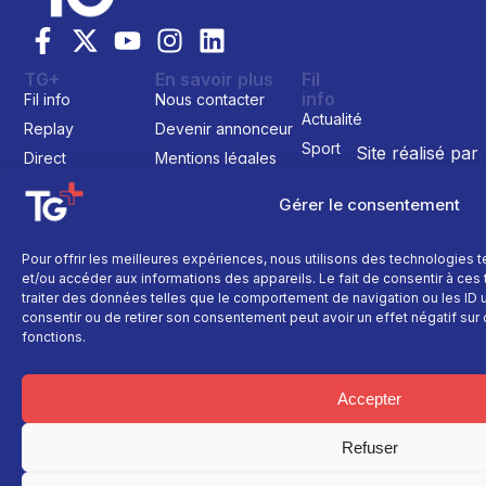
TG+
En savoir plus
Fil
info
Fil info
Nous contacter
Actualité
Replay
Devenir annonceur
Sport
Site réalisé par
Direct
Mentions légales
L’agence Ailleu
Montagne
Programme TV
Données
Gérer le consentement
personnelles
Recettes
La chaine
Politique cookie
Faits
Le média
divers
Pour offrir les meilleures expériences, nous utilisons des technologies 
et/ou accéder aux informations des appareils. Le fait de consentir à ce
Événements
traiter des données telles que le comportement de navigation ou les ID un
Économie
consentir ou de retirer son consentement peut avoir un effet négatif sur 
fonctions.
Politique
Culture
Accepter
Refuser