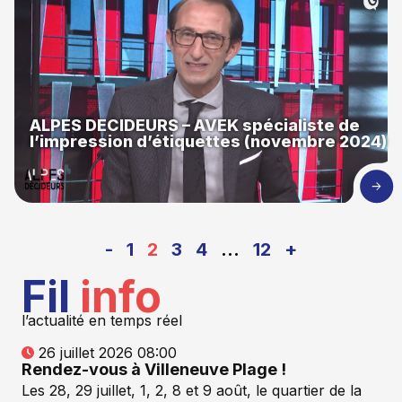
ALPES DECIDEURS – AVEK spécialiste de
l’impression d’étiquettes (novembre 2024)
-
1
2
3
4
…
12
+
Fil
info
l’actualité en temps réel
26 juillet 2026 08:00
Rendez-vous à Villeneuve Plage !
Les 28, 29 juillet, 1, 2, 8 et 9 août, le quartier de la