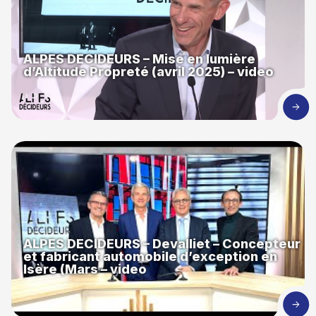
ALPES DECIDEURS – Mise en lumière
d’Altitude Propreté (avril 2025) – video
ALPES DECIDEURS – Devalliet – Concepteur
et fabricant automobile d’exception en
Isère (Mars – video