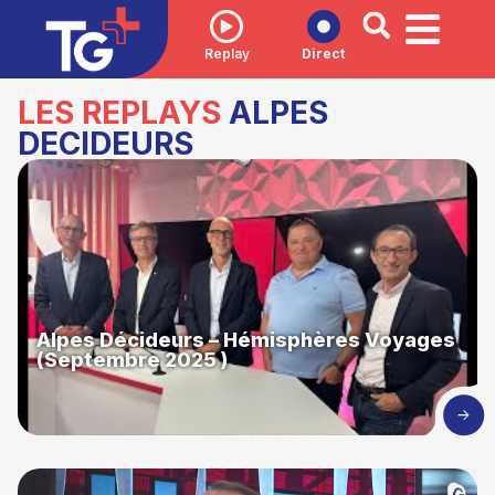
Replay
Direct
LES REPLAYS
ALPES
DECIDEURS
Alpes Décideurs – Hémisphères Voyages
(Septembre 2025 )