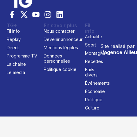
TG+
En savoir plus
Fil
info
Fil info
Nous contacter
Actualité
Replay
Devenir annonceur
Sport
Site réalisé par
Direct
Mentions légales
L’agence Ailleu
Montagne
Programme TV
Données
personnelles
Recettes
La chaine
Politique cookie
Faits
Le média
divers
Événements
Économie
Politique
Culture