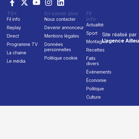
TG+
En savoir plus
Fil
info
Fil info
Nous contacter
Actualité
Replay
Devenir annonceur
Sport
Site réalisé par
Direct
Mentions légales
L’agence Ailleu
Montagne
Programme TV
Données
personnelles
Recettes
La chaine
Politique cookie
Faits
Le média
divers
Événements
Économie
Politique
Culture