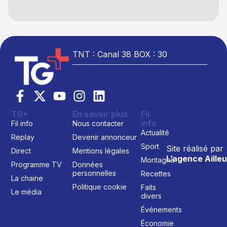
TNT : Canal 38 BOX : 30
TG+
En savoir plus
Fil
info
Fil info
Nous contacter
Actualité
Replay
Devenir annonceur
Sport
Site réalisé par
Direct
Mentions légales
L’agence Ailleu
Montagne
Programme TV
Données
personnelles
Recettes
La chaine
Politique cookie
Faits
Le média
divers
Événements
Économie