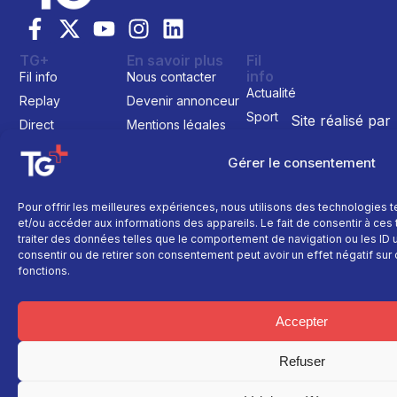
TG+
En savoir plus
Fil
info
Fil info
Nous contacter
Actualité
Replay
Devenir annonceur
Sport
Site réalisé par
Direct
Mentions légales
L’agence Ailleu
Montagne
Programme TV
Données
Gérer le consentement
personnelles
Recettes
La chaine
Politique cookie
Faits
Le média
divers
Pour offrir les meilleures expériences, nous utilisons des technologies 
et/ou accéder aux informations des appareils. Le fait de consentir à ce
Événements
traiter des données telles que le comportement de navigation ou les ID un
Économie
consentir ou de retirer son consentement peut avoir un effet négatif sur 
fonctions.
Politique
Culture
Accepter
Refuser