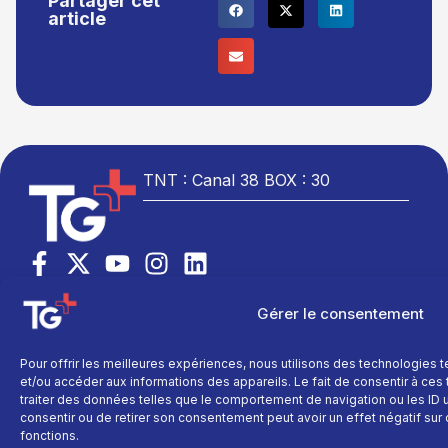
Partager cet
article
TNT : Canal 38 BOX : 30
TG+
En savoir plus
Fil
Gérer le consentement
info
Fil info
Nous contacter
Actualité
Replay
Devenir annonceur
Sport
Pour offrir les meilleures expériences, nous utilisons des technologies 
Site réalisé par
Direct
Mentions légales
et/ou accéder aux informations des appareils. Le fait de consentir à ce
L’agence Ailleu
Montagne
Programme TV
Données
traiter des données telles que le comportement de navigation ou les ID un
personnelles
Recettes
consentir ou de retirer son consentement peut avoir un effet négatif sur 
La chaine
fonctions.
Politique cookie
Faits