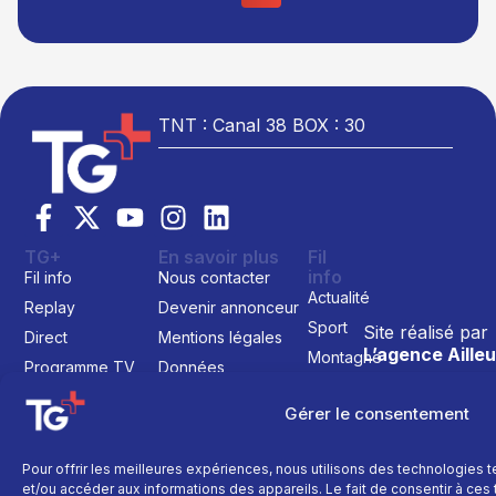
TNT : Canal 38 BOX : 30
TG+
En savoir plus
Fil
info
Fil info
Nous contacter
Actualité
Replay
Devenir annonceur
Sport
Site réalisé par
Direct
Mentions légales
L’agence Ailleu
Montagne
Programme TV
Données
personnelles
Recettes
La chaine
Gérer le consentement
Politique cookie
Faits
Le média
divers
Événements
Pour offrir les meilleures expériences, nous utilisons des technologies 
et/ou accéder aux informations des appareils. Le fait de consentir à ce
Économie