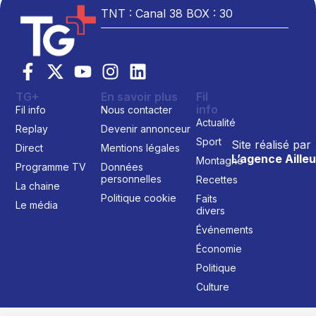
TNT : Canal 38 BOX : 30
TG+
En savoir plus
Fil
info
Fil info
Nous contacter
Actualité
Replay
Devenir annonceur
Sport
Site réalisé par
Direct
Mentions légales
L’agence Ailleu
Montagne
Programme TV
Données
personnelles
Recettes
La chaine
Politique cookie
Faits
Le média
divers
Événements
Économie
Politique
Culture