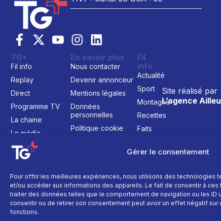
TG+
En savoir plus
Fil
info
Fil info
Nous contacter
Actualité
Replay
Devenir annonceur
Sport
Site réalisé par
Direct
Mentions légales
L’agence Ailleu
Montagne
Programme TV
Données
personnelles
Recettes
La chaine
Politique cookie
Faits
Le média
divers
Événements
Gérer le consentement
Économie
Politique
Pour offrir les meilleures expériences, nous utilisons des technologies 
et/ou accéder aux informations des appareils. Le fait de consentir à ce
Culture
traiter des données telles que le comportement de navigation ou les ID un
consentir ou de retirer son consentement peut avoir un effet négatif sur 
fonctions.