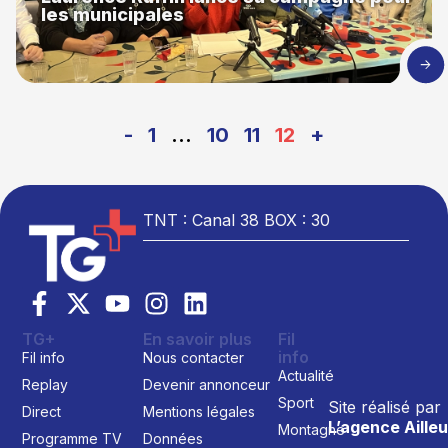
les municipales
-
1
…
10
11
12
+
TNT : Canal 38 BOX : 30
TG+
En savoir plus
Fil
info
Fil info
Nous contacter
Actualité
Replay
Devenir annonceur
Sport
Site réalisé par
Direct
Mentions légales
L’agence Ailleu
Montagne
Programme TV
Données