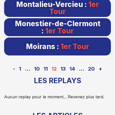
Montalieu-Vercieu :
1er
Tour
Monestier-de-Clermont
:
1er Tour
Moirans :
1er Tour
-
1
…
10
11
12
13
14
…
20
+
LES REPLAYS
Aucun replay pour le moment... Revenez plus tard.