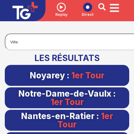
Replay
Direct
LES RÉSULTATS
Noyarey :
1er Tour
Notre-Dame-de-Vaulx :
1er Tour
Nantes-en-Ratier :
1er
Tour