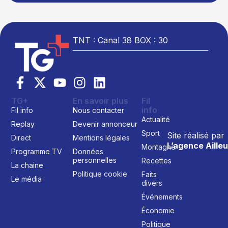
TNT : Canal 38 BOX : 30
TG+
En savoir plus
Fil
info
Fil info
Nous contacter
Actualité
Replay
Devenir annonceur
Sport
Site réalisé par
Direct
Mentions légales
L’agence Ailleu
Montagne
Programme TV
Données
personnelles
Recettes
La chaine
Politique cookie
Faits
Le média
divers
Événements
Économie
Politique