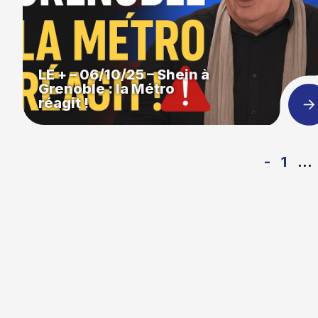
LE + – 06/10/25 – Shein à
Grenoble : la Métro
réagit !
-
1
…