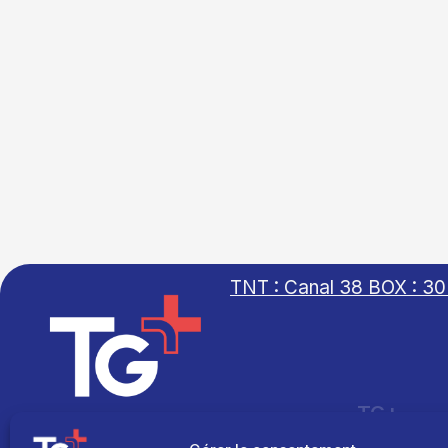
TNT : Canal 38 BOX : 30
TG+
Site réalisé par
Fil info