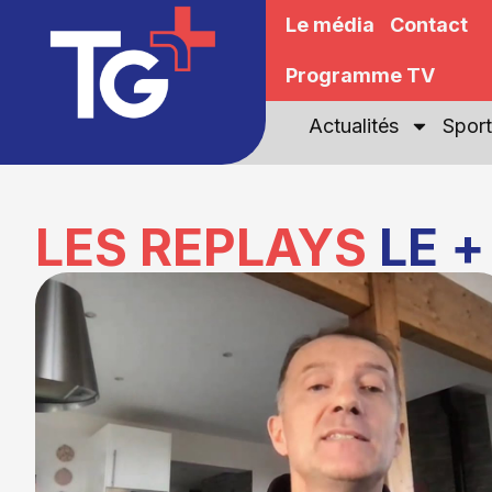
Le média
Contact
Programme TV
Actualités
Sport
LES REPLAYS
LE +