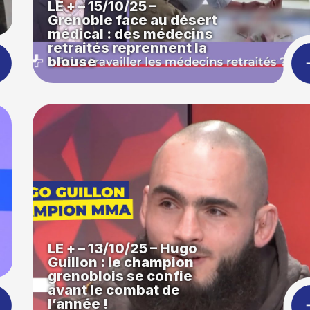
LE + – 15/10/25 –
Grenoble face au désert
médical : des médecins
retraités reprennent la
blouse
LE + – 13/10/25 – Hugo
Guillon : le champion
grenoblois se confie
avant le combat de
l’année !