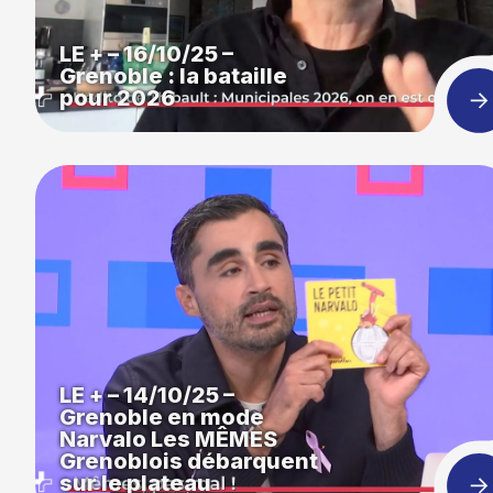
LE + – 16/10/25 –
Grenoble : la bataille
pour 2026
LE + – 14/10/25 –
Grenoble en mode
Narvalo Les MÊMES
Grenoblois débarquent
sur le plateau