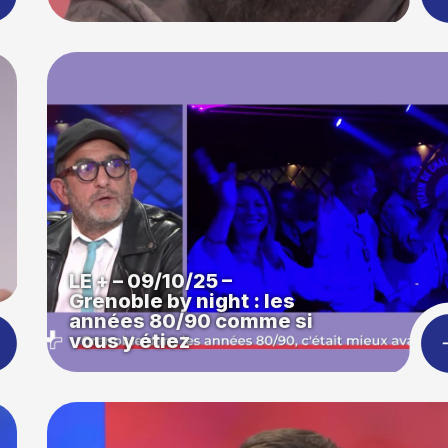
LE + – 09/10/25 –
Grenoble by night : les
années 80/90 comme si
vous y étiez