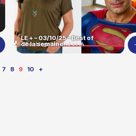
LE + – 03/10/25 – Best of
de la semaine
7
8
9
10
+