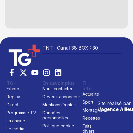
TNT : Canal 38 BOX : 30
TG+
En savoir plus
Fil
info
Fil info
Nous contacter
Actualité
Replay
Devenir annonceur
Sport
Site réalisé par
Direct
Mentions légales
L’agence Ailleu
Montagne
Programme TV
Données
personnelles
Recettes
La chaine
Politique cookie
Faits
Le média
divers