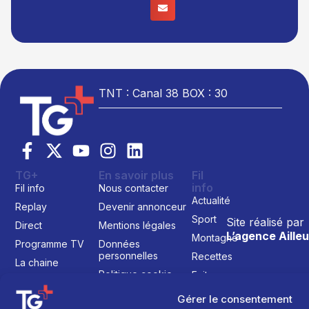
TNT : Canal 38 BOX : 30
TG+
En savoir plus
Fil
info
Fil info
Nous contacter
Actualité
Replay
Devenir annonceur
Sport
Site réalisé par
Direct
Mentions légales
L’agence Ailleu
Montagne
Programme TV
Données
personnelles
Recettes
La chaine
Politique cookie
Faits
Le média
divers
Gérer le consentement
Événements