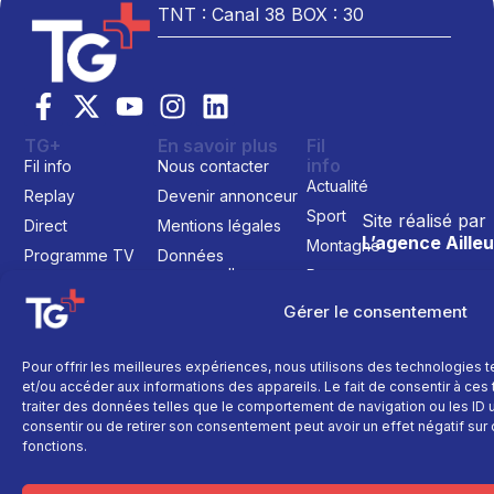
TNT : Canal 38 BOX : 30
TG+
En savoir plus
Fil
info
Fil info
Nous contacter
Actualité
Replay
Devenir annonceur
Sport
Site réalisé par
Direct
Mentions légales
L’agence Ailleu
Montagne
Programme TV
Données
personnelles
Recettes
La chaine
Politique cookie
Faits
Gérer le consentement
Le média
divers
Événements
Pour offrir les meilleures expériences, nous utilisons des technologies 
Économie
et/ou accéder aux informations des appareils. Le fait de consentir à ce
traiter des données telles que le comportement de navigation ou les ID un
Politique
consentir ou de retirer son consentement peut avoir un effet négatif sur 
Culture
fonctions.