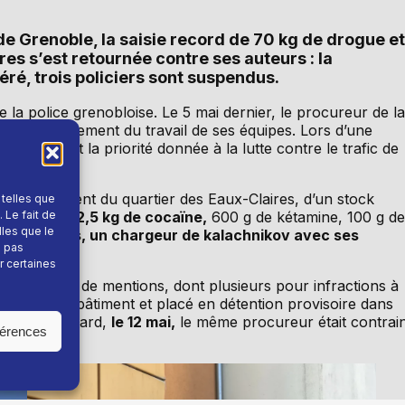
 Grenoble, la saisie record de 70 kg de drogue et
s s’est retournée contre ses auteurs : la
ibéré, trois policiers sont suspendus.
se la police grenobloise. Le 5 mai dernier, le procureur de la
tait publiquement du travail de ses équipes. Lors d’une
s »
illustrant la priorité donnée à la lutte contre le trafic de
 appartement du quartier des Eaux-Claires, d’un stock
 telles que
g d’herbe, 2,5 kg de cocaïne,
600 g de kétamine, 100 g de
 Le fait de
lles que le
 pare-balles, un chargeur de kalachnikov avec ses
e pas
r certaines
 vingtaine de mentions, dont plusieurs pour infractions à
llé devant le bâtiment et placé en détention provisoire dans
 jours plus tard,
le 12 mai,
le même procureur était contrain
férences