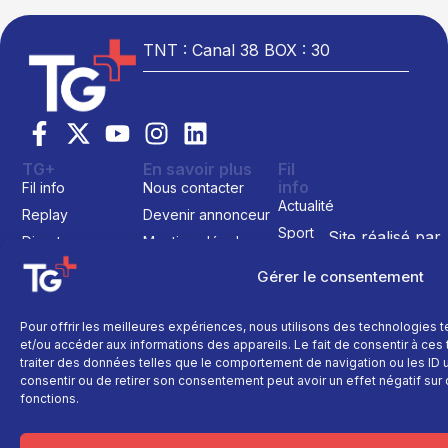
TNT : Canal 38 BOX : 30
TG+
En savoir plus
Fil
info
Fil info
Nous contacter
Actualité
Replay
Devenir annonceur
Sport
Site réalisé par
Direct
Mentions légales
L’agence Ailleu
Montagne
Programme TV
Données
Gérer le consentement
personnelles
Recettes
La chaine
Politique cookie
Faits
Le média
Pour offrir les meilleures expériences, nous utilisons des technologies 
divers
et/ou accéder aux informations des appareils. Le fait de consentir à ce
Événements
traiter des données telles que le comportement de navigation ou les ID un
consentir ou de retirer son consentement peut avoir un effet négatif sur 
Économie
fonctions.
Politique
Culture