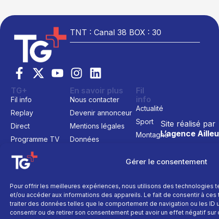
TNT : Canal 38 BOX : 30
TG+
En savoir plus
Fil
info
Fil info
Nous contacter
Actualité
Replay
Devenir annonceur
Sport
Site réalisé par
Direct
Mentions légales
L’agence Ailleu
Montagne
Programme TV
Données
personnelles
Recettes
La chaine
Politique cookie
Gérer le consentement
Faits
Le média
divers
Événements
Pour offrir les meilleures expériences, nous utilisons des technologies 
et/ou accéder aux informations des appareils. Le fait de consentir à ce
Économie
traiter des données telles que le comportement de navigation ou les ID un
Politique
consentir ou de retirer son consentement peut avoir un effet négatif sur 