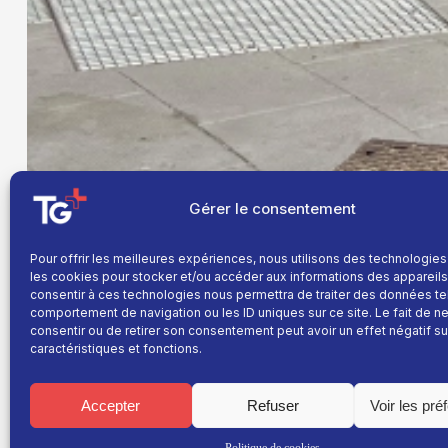
Gérer le consentement
Pour offrir les meilleures expériences, nous utilisons des technologies
Scène de violence jeudi soir dans le quartier de l’Ai
les cookies pour stocker et/ou accéder aux informations des appareils.
à un restaurateur, un groupe a projeté une voiture da
consentir à ces technologies nous permettra de traiter des données te
comportement de navigation ou les ID uniques sur ce site. Le fait de n
personnes. Les quatre suspects ont été arrêtés que
consentir ou de retirer son consentement peut avoir un effet négatif su
caractéristiques et fonctions.
Une altercation qui dégénère
Jeudi vers 22 h, deux personnes entrent dans
un r
Accepter
Refuser
Voir les pré
Colonel-Dumont, dans le quartier de l’Aigle à Grenobl
consommer mais réclament de l’argent
au gérant