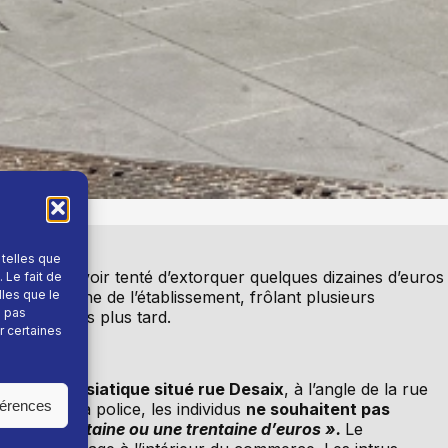
 telles que
gle : après avoir tenté d’extorquer quelques dizaines d’euros
 Le fait de
ns la vitrine de l’établissement, frôlant plusieurs
lles que le
e pas
lques heures plus tard.
r certaines
estaurant asiatique situé rue Desaix
, à l’angle de la rue
férences
e. Selon la police, les individus
ne souhaitent pas
,
« une vingtaine ou une trentaine d’euros ».
Le