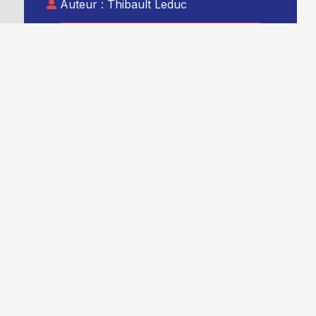
Auteur :
Thibault Leduc
Ajouter TG+ à vos sources Google
t
à
e