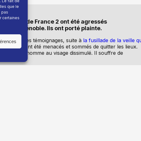
 Le fait de
lles que le
e pas
r certaines
rédaction de France 2 ont été agressés
ge à Grenoble. Ils ont porté plainte.
 recueillir des témoignages, suite à
la fusillade de la veille q
férences
ignage, ils ont été menacés et sommés de quitter les lieux.
 tête par un homme au visage dissimulé. Il souffre de
cette agression et apporté son soutien »
à nos collègues
ces violences doit amener l’entreprise, direction et
rotection appropriées afin de garantir la sécurité des
ntiel que France Télévisions fasse de même de son côté
»
mandent qu’à faire leur travail et à exercer leur mission
les. »
C’est l’un des principes fondamentaux de notre