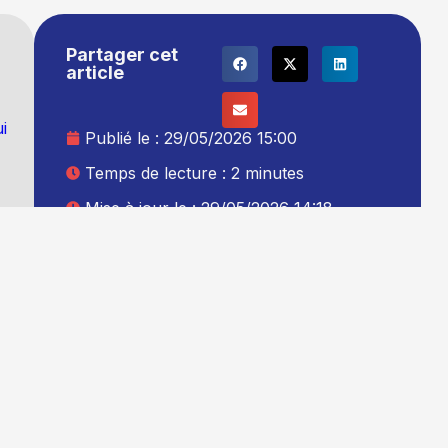
Partager cet
article
ui
Publié le :
29/05/2026 15:00
Temps de lecture : 2 minutes
Mise à jour le : 29/05/2026 14:18
Auteur :
La rédaction TG+
Ajouter TG+ à vos sources Google