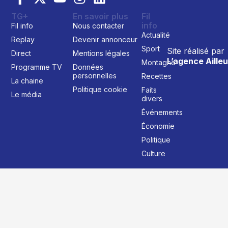
TG+
En savoir plus
Fil
info
Fil info
Nous contacter
Actualité
Replay
Devenir annonceur
Sport
Site réalisé par
Direct
Mentions légales
L’agence Ailleu
Montagne
Programme TV
Données
personnelles
Recettes
La chaine
Politique cookie
Faits
Le média
divers
Événements
Économie
Politique
Culture