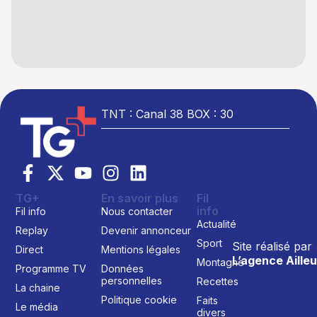
TNT : Canal 38 BOX : 30
TG+
En savoir plus
Fil
info
Fil info
Nous contacter
Actualité
Replay
Devenir annonceur
Sport
Site réalisé par
Direct
Mentions légales
L’agence Ailleu
Montagne
Programme TV
Données
personnelles
Recettes
La chaine
Politique cookie
Faits
Le média
divers