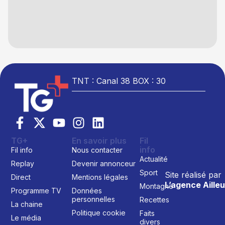
TNT : Canal 38 BOX : 30
TG+
En savoir plus
Fil
info
Fil info
Nous contacter
Actualité
Replay
Devenir annonceur
Sport
Site réalisé par
Direct
Mentions légales
L’agence Ailleu
Montagne
Programme TV
Données
personnelles
Recettes
La chaine
Politique cookie
Faits
Le média
divers