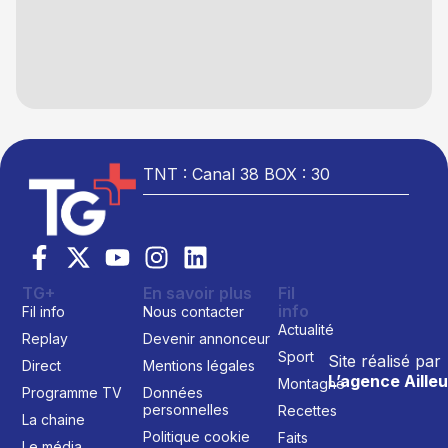
TNT : Canal 38 BOX : 30
TG+
En savoir plus
Fil
info
Fil info
Nous contacter
Actualité
Replay
Devenir annonceur
Sport
Site réalisé par
Direct
Mentions légales
L’agence Ailleu
Montagne
Programme TV
Données
personnelles
Recettes
La chaine
Politique cookie
Faits
Le média