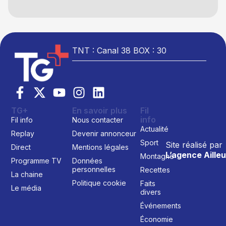
TNT : Canal 38 BOX : 30
TG+
En savoir plus
Fil
info
Fil info
Nous contacter
Actualité
Replay
Devenir annonceur
Sport
Site réalisé par
Direct
Mentions légales
L’agence Ailleu
Montagne
Programme TV
Données
personnelles
Recettes
La chaine
Politique cookie
Faits
Le média
divers
Événements
Économie