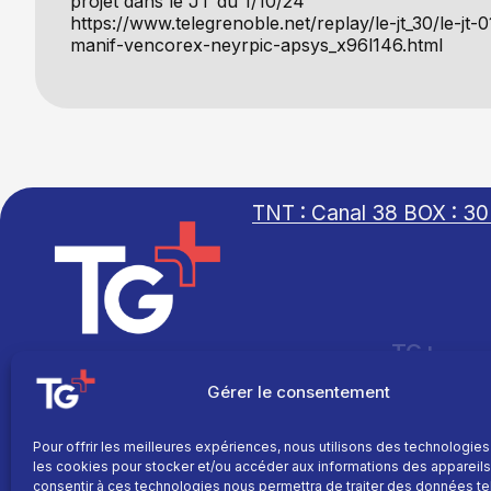
projet dans le JT du 1/10/24
https://www.telegrenoble.net/replay/le-jt_30/le-jt-
manif-vencorex-neyrpic-apsys_x96l146.html
TNT : Canal 38 BOX : 30
TG+
Site réalisé par
Fil info
L’agence Ailleurs
Gérer le consentement
Replay
Direct
Pour offrir les meilleures expériences, nous utilisons des technologies
les cookies pour stocker et/ou accéder aux informations des appareils.
Programme
consentir à ces technologies nous permettra de traiter des données te