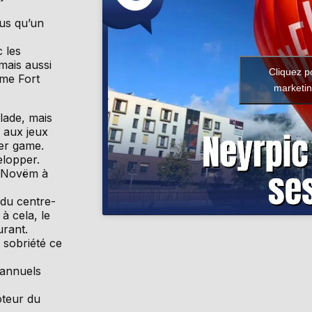
lus qu’un
 les
 mais aussi
Cliquez p
ame Fort
marketin
lade, mais
 aux jeux
ser game.
elopper.
x Novëm à
 du centre-
à cela, le
urant.
 sobriété ce
 annuels
oteur du