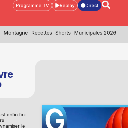
Programme TV
Replay
Direct
Montagne
Recettes
Shorts
Municipales 2026
vre
o
enfin fini
tre
ynamiser le