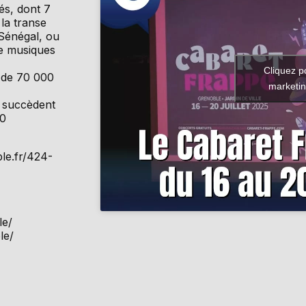
iés, dont 7
la transe
Sénégal, ou
e musiques
Cliquez p
e de 70 000
marketin
e succèdent
00
le.fr/424-
le/
le/