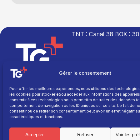
TNT : Canal 38 BOX : 30
Gérer le consentement
TG+
Site réalisé par
Fil info
L’agence Ailleurs
Pour offrir les meilleures expériences, nous utilisons des technologies
Replay
les cookies pour stocker et/ou accéder aux informations des appareils.
Direct
consentir à ces technologies nous permettra de traiter des données te
comportement de navigation ou les ID uniques sur ce site. Le fait de n
Programme
consentir ou de retirer son consentement peut avoir un effet négatif su
caractéristiques et fonctions.
La chaine
Le média
Accepter
Refuser
Voir les pré