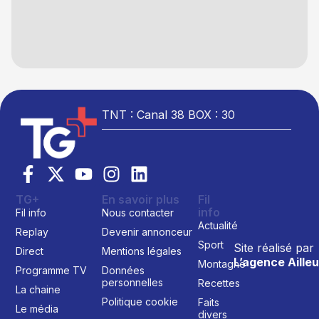
TNT : Canal 38 BOX : 30
TG+
En savoir plus
Fil
info
Fil info
Nous contacter
Actualité
Replay
Devenir annonceur
Sport
Site réalisé par
Direct
Mentions légales
L’agence Ailleu
Montagne
Programme TV
Données
personnelles
Recettes
La chaine
Politique cookie
Faits
Le média
divers