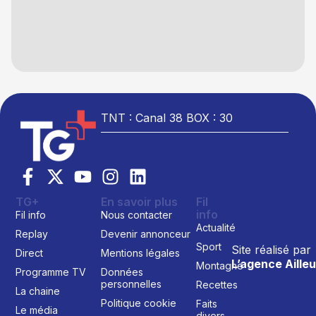
TNT : Canal 38 BOX : 30
TG+
En savoir plus
Fil
info
Fil info
Nous contacter
Actualité
Replay
Devenir annonceur
Sport
Site réalisé par
Direct
Mentions légales
L’agence Ailleu
Montagne
Programme TV
Données
personnelles
Recettes
La chaine
Politique cookie
Faits
Le média
divers