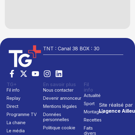
TNT : Canal 38 BOX : 30
TG+
En savoir plus
Fil
info
Fil info
Nous contacter
Actualité
Replay
Devenir annonceur
Sport
Site réalisé par
Direct
Mentions légales
L’agence Ailleu
Montagne
Programme TV
Données
personnelles
Recettes
La chaine
Politique cookie
Faits
Le média
divers