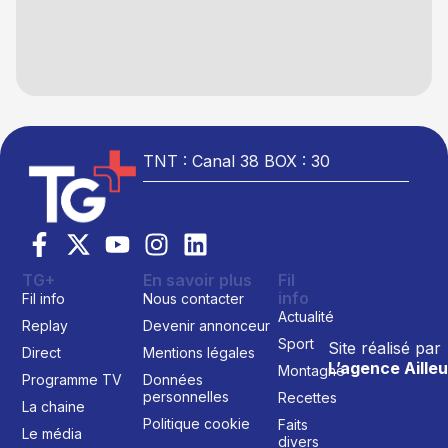
TNT : Canal 38 BOX : 30
TG+
En savoir plus
Fil
info
Fil info
Nous contacter
Actualité
Replay
Devenir annonceur
Sport
Site réalisé par
Direct
Mentions légales
L’agence Ailleu
Montagne
Programme TV
Données
personnelles
Recettes
La chaine
Politique cookie
Faits
Le média
divers