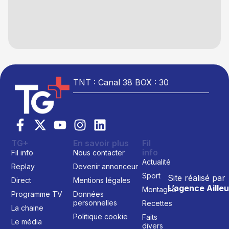
TNT : Canal 38 BOX : 30
TG+
En savoir plus
Fil
info
Fil info
Nous contacter
Actualité
Replay
Devenir annonceur
Sport
Site réalisé par
Direct
Mentions légales
L’agence Ailleu
Montagne
Programme TV
Données
personnelles
Recettes
La chaine
Politique cookie
Faits
Le média
divers