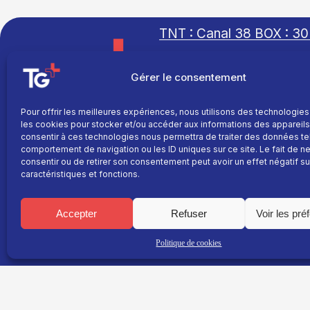
TNT : Canal 38 BOX : 30
Gérer le consentement
Pour offrir les meilleures expériences, nous utilisons des technologies
TG+
les cookies pour stocker et/ou accéder aux informations des appareils.
Site réalisé par
Fil info
consentir à ces technologies nous permettra de traiter des données te
L’agence Ailleurs
comportement de navigation ou les ID uniques sur ce site. Le fait de n
Replay
consentir ou de retirer son consentement peut avoir un effet négatif su
caractéristiques et fonctions.
Direct
Programme
Accepter
Refuser
Voir les pré
La chaine
Le média
Politique de cookies