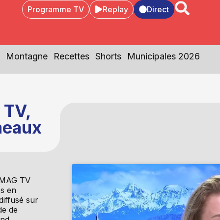
Programme TV
Replay
Direct
Montagne
Recettes
Shorts
Municipales 2026
 TV,
meaux
e MAG TV
es en
diffusé sur
de de
end