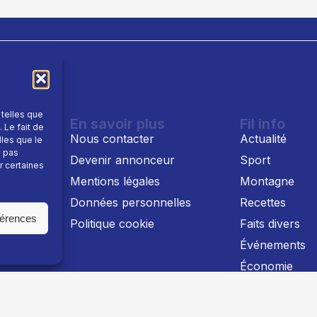
 telles que
En savoir plus
Fil info
 Le fait de
Nous contacter
Actualité
lles que le
e pas
Devenir annonceur
Sport
r certaines
Mentions légales
Montagne
 TV
Données personnelles
Recettes
férences
Politique cookie
Faits divers
Événements
Économie
Politique
Culture