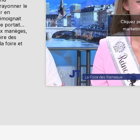
 rayonner le
er en
émoignait
Cliquez p
le portait…
marketin
aux manèges,
oire des
a foire et