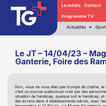
Le média
Contact
Programme TV
Actualités
Sport
Le JT – 14/04/23 – Mag
Ganterie, Foire des Ra
Non, vous ne vous êtes pas trompé de chaîne, l
c’est un journal audiovisuel créé par des personn
situation de handicap, quelque soit le handicap, et 
des écrans dans 4 établissements isérois, avec l’ai
l’association le Fil Rouge…Le Musée Dauphinois r