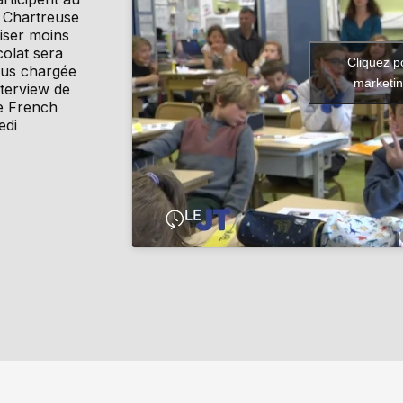
 Chartreuse
liser moins
olat sera
Cliquez p
plus chargée
marketin
nterview de
he French
edi