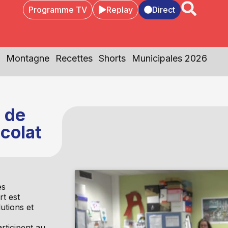
Programme TV
Replay
Direct
Montagne
Recettes
Shorts
Municipales 2026
 de
colat
es
rt est
utions et
rticipent au