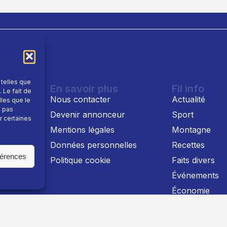
 telles que
En savoir plus
Fil info
 Le fait de
Nous contacter
Actualité
lles que le
e pas
Devenir annonceur
Sport
r certaines
Mentions légales
Montagne
 TV
Données personnelles
Recettes
férences
Politique cookie
Faits divers
Événements
Économie
Politique
Culture