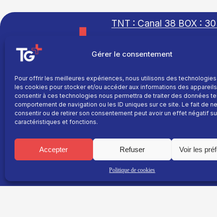
TNT : Canal 38 BOX : 30
Gérer le consentement
Pour offrir les meilleures expériences, nous utilisons des technologies
TG+
les cookies pour stocker et/ou accéder aux informations des appareils.
Site réalisé par
Fil info
consentir à ces technologies nous permettra de traiter des données te
L’agence Ailleurs
comportement de navigation ou les ID uniques sur ce site. Le fait de n
Replay
consentir ou de retirer son consentement peut avoir un effet négatif su
caractéristiques et fonctions.
Direct
Programme
Accepter
Refuser
Voir les pré
La chaine
Le média
Politique de cookies