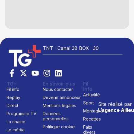
TNT : Canal 38 BOX : 30
TG+
En savoir plus
Fil
info
Fil info
Nous contacter
Actualité
Replay
Devenir annonceur
Sport
Site réalisé par
Direct
Mentions légales
L’agence Ailleu
Montagne
Programme TV
Données
personnelles
Recettes
La chaine
Politique cookie
Faits
Le média
divers