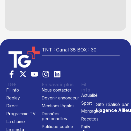
TNT : Canal 38 BOX : 30
TG+
En savoir plus
Fil
info
Fil info
Nous contacter
Actualité
Replay
Devenir annonceur
Sport
Site réalisé par
Direct
Mentions légales
L’agence Ailleu
Montagne
Programme TV
Données
personnelles
Recettes
La chaine
Politique cookie
Faits
Le média