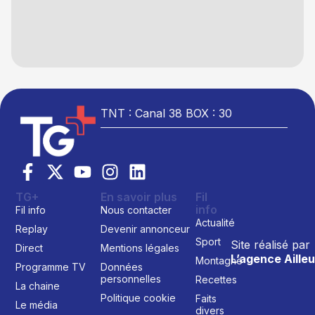
TNT : Canal 38 BOX : 30
TG+
En savoir plus
Fil
info
Fil info
Nous contacter
Actualité
Replay
Devenir annonceur
Sport
Site réalisé par
Direct
Mentions légales
L’agence Ailleu
Montagne
Programme TV
Données
personnelles
Recettes
La chaine
Politique cookie
Faits
Le média
divers