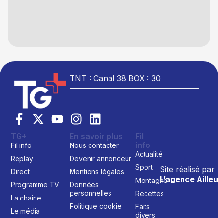
TNT : Canal 38 BOX : 30
TG+
En savoir plus
Fil
info
Fil info
Nous contacter
Actualité
Replay
Devenir annonceur
Sport
Site réalisé par
Direct
Mentions légales
L’agence Ailleu
Montagne
Programme TV
Données
personnelles
Recettes
La chaine
Politique cookie
Faits
Le média
divers