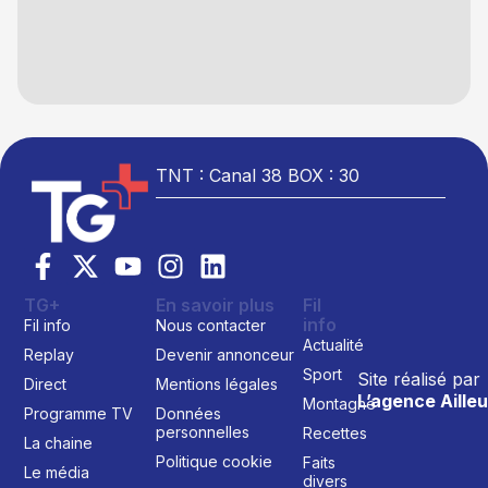
TNT : Canal 38 BOX : 30
TG+
En savoir plus
Fil
info
Fil info
Nous contacter
Actualité
Replay
Devenir annonceur
Sport
Site réalisé par
Direct
Mentions légales
L’agence Ailleu
Montagne
Programme TV
Données
personnelles
Recettes
La chaine
Politique cookie
Faits
Le média
divers