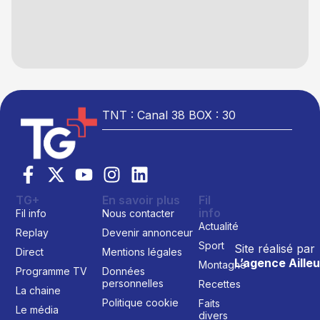
TNT : Canal 38 BOX : 30
TG+
En savoir plus
Fil
info
Fil info
Nous contacter
Actualité
Replay
Devenir annonceur
Sport
Site réalisé par
Direct
Mentions légales
L’agence Ailleu
Montagne
Programme TV
Données
personnelles
Recettes
La chaine
Politique cookie
Faits
Le média
divers