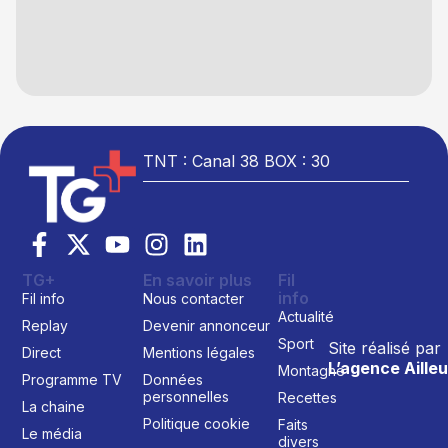
TNT : Canal 38 BOX : 30
TG+
En savoir plus
Fil
info
Fil info
Nous contacter
Actualité
Replay
Devenir annonceur
Sport
Site réalisé par
Direct
Mentions légales
L’agence Ailleu
Montagne
Programme TV
Données
personnelles
Recettes
La chaine
Politique cookie
Faits
Le média
divers