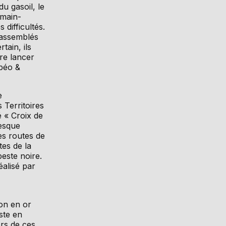
du gasoil, le
a main-
 difficultés.
rassemblés
tain, ils
tre lancer
béo &
e
 Territoires
 « Croix de
esque
es routes de
tes de la
peste noire.
éalisé par
ion en or
ste en
ors de ces