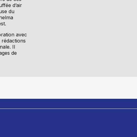
ffée d’air
ause du
Thelma
st.
oration avec
s rédactions
ale. Il
tages de