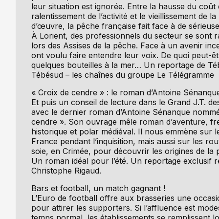
leur situation est ignorée. Entre la hausse du coût 
ralentissement de l’activité et le vieillissement de l
d’œuvre, la pêche française fait face à de sérieuses
À Lorient, des professionnels du secteur se sont 
lors des Assises de la pêche. Face à un avenir incer
ont voulu faire entendre leur voix. De quoi peut-ê
quelques bouteilles à la mer… Un reportage de Té
Tébésud – les chaînes du groupe Le Télégramme
« Croix de cendre » : le roman d’Antoine Sénanqu
Et puis un conseil de lecture dans le Grand J.T. des
avec le dernier roman d’Antoine Sénanque nommé
cendre ». Son ouvrage mêle roman d’aventure, fr
historique et polar médiéval. Il nous emmène sur l
France pendant l’inquisition, mais aussi sur les rou
soie, en Crimée, pour découvrir les origines de la 
Un roman idéal pour l’été. Un reportage exclusif r
Christophe Rigaud.
Bars et football, un match gagnant !
L’Euro de football offre aux brasseries une occas
pour attirer les supporters. Si l’affluence est mode
temps normal, les établissements se remplissent l