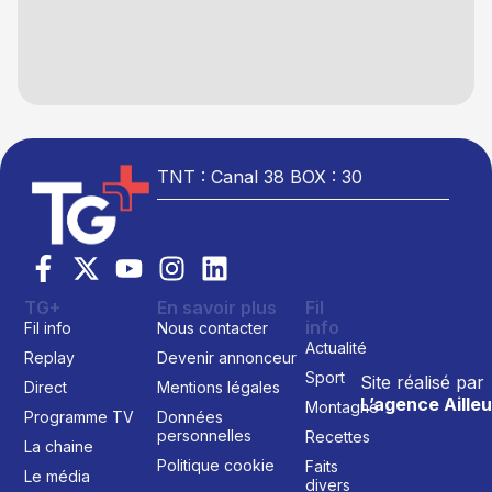
TNT : Canal 38 BOX : 30
TG+
En savoir plus
Fil
info
Fil info
Nous contacter
Actualité
Replay
Devenir annonceur
Sport
Site réalisé par
Direct
Mentions légales
L’agence Ailleu
Montagne
Programme TV
Données
personnelles
Recettes
La chaine
Politique cookie
Faits
Le média
divers