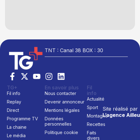
TNT : Canal 38 BOX : 30
TG+
En savoir plus
Fil
info
Fil info
Nous contacter
Actualité
Replay
Devenir annonceur
Sport
Site réalisé par
Direct
Mentions légales
L’agence Ailleu
Montagne
Programme TV
Données
personnelles
Recettes
La chaine
Politique cookie
Faits
Le média
divers