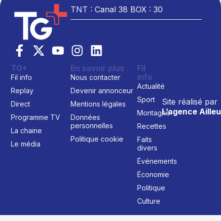
TNT : Canal 38 BOX : 30
TG+
En savoir plus
Fil
info
Fil info
Nous contacter
Actualité
Replay
Devenir annonceur
Sport
Site réalisé par
Direct
Mentions légales
L’agence Ailleu
Montagne
Programme TV
Données
personnelles
Recettes
La chaine
Politique cookie
Faits
Le média
divers
Événements
Économie
Politique
Culture