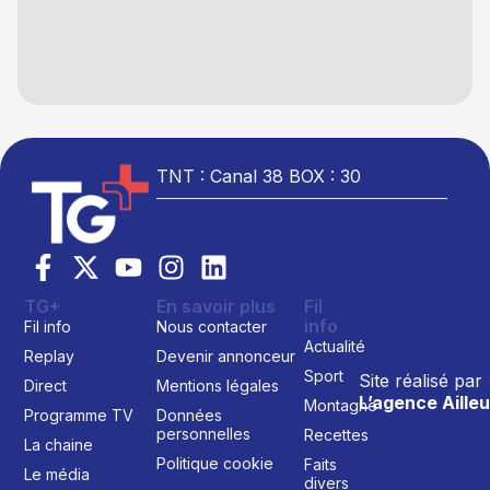
TNT : Canal 38 BOX : 30
TG+
En savoir plus
Fil
info
Fil info
Nous contacter
Actualité
Replay
Devenir annonceur
Sport
Site réalisé par
Direct
Mentions légales
L’agence Ailleu
Montagne
Programme TV
Données
personnelles
Recettes
La chaine
Politique cookie
Faits
Le média
divers