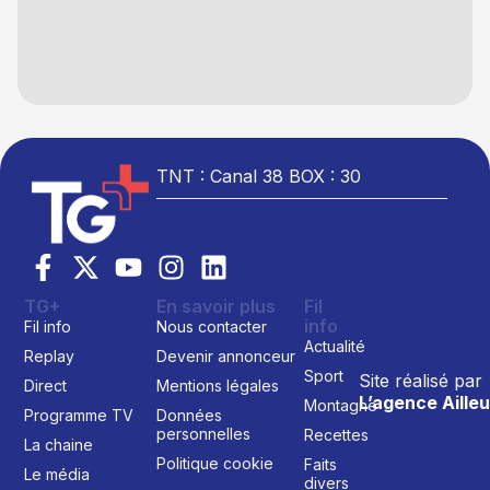
TNT : Canal 38 BOX : 30
TG+
En savoir plus
Fil
info
Fil info
Nous contacter
Actualité
Replay
Devenir annonceur
Sport
Site réalisé par
Direct
Mentions légales
L’agence Ailleu
Montagne
Programme TV
Données
personnelles
Recettes
La chaine
Politique cookie
Faits
Le média
divers